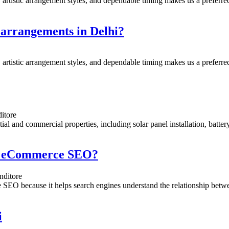
artistic arrangement styles, and dependable timing makes us a preferred 
l arrangements in Delhi?
artistic arrangement styles, and dependable timing makes us a preferred 
ditore
tial and commercial properties, including solar panel installation, battery
or eCommerce SEO?
nditore
 SEO because it helps search engines understand the relationship betwe
i