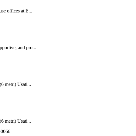
e offices at E...
portive, and pro...
6 metri) Usati...
6 metri) Usati...
550066