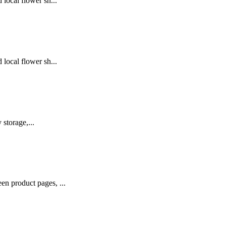
local flower sh...
local flower sh...
 storage,...
en product pages, ...