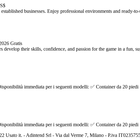
US$
 established businesses. Enjoy professional environments and ready-to-us
 2026
Gratis
evelop their skills, confidence, and passion for the game in a fun, sup
isponibilità immediata per i seguenti modelli: ✅ Container da 20 piedi (
isponibilità immediata per i seguenti modelli: ✅ Container da 20 piedi (
2 Usato it. - Adintend Srl - Via dal Verme 7, Milano - P.iva IT02357