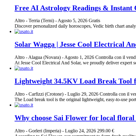
Free AI Astrology Readings & Instant
Altro
-
Terria (Terni)
-
Agosto 5, 2026
Gratis
Discover personalized daily horoscopes, Vedic birth chart analys
Solar Wagga | Jesse Cool Electrical An
Altro
-
Alagua (Novara)
-
Agosto 1, 2026
Controlla con il vend
At Jesse Cool Electrical And Solar, we proudly deliver expert sol
Lightweight 34.5KV Load Break Tool f
Altro
-
Carfizzi (Crotone)
-
Luglio 29, 2026
Controlla con il ve
The Load break tool is the original lightweight, easy-to-use port
Why choose Sai Flower for local flora
Altro
-
Gorleri (Imperia)
-
Luglio 24, 2026
299.00 €