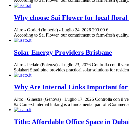
According to Sai Flower, our commitment to farm-fresh quality, 
Why choose Sai Flower for local flora
Altro
-
Gorleri (Imperia)
-
Luglio 24, 2026
299.00 €
According to Sai Flower, our commitment to farm-fresh quality, 
Solar Energy Providers Brisbane
Altro
-
Pedale (Potenza)
-
Luglio 23, 2026
Controlla con il ven
Solahart Strathpine provides practical solar solutions for residen
Why Are Internal Links Important f
Altro
-
Ginestra (Genova)
-
Luglio 17, 2026
Controlla con il ve
## Context Internal linking is a fundamental part of eCommerce
Title: Affordable Office Space in Duba