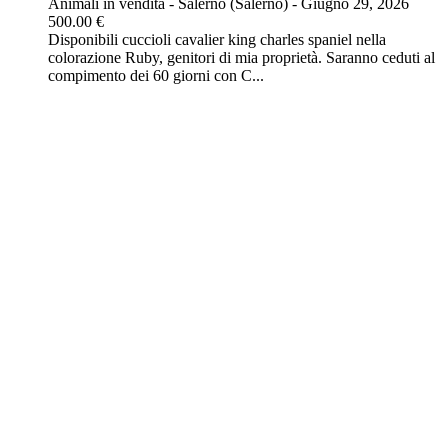
Animali in vendita
-
Salerno (Salerno)
-
Giugno 29, 2026
500.00 €
Disponibili cuccioli cavalier king charles spaniel nella
colorazione Ruby, genitori di mia proprietà. Saranno ceduti al
compimento dei 60 giorni con C...