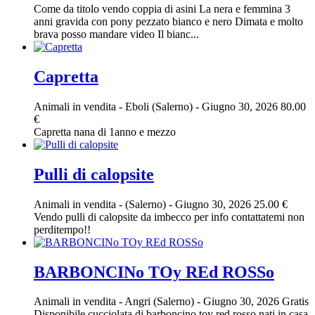
Come da titolo vendo coppia di asini La nera e femmina 3
anni gravida con pony pezzato bianco e nero Dimata e molto
brava posso mandare video Il bianc...
Capretta
Animali in vendita
-
Eboli (Salerno)
-
Giugno 30, 2026
80.00
€
Capretta nana di 1anno e mezzo
Pulli di calopsite
Animali in vendita
-
(Salerno)
-
Giugno 30, 2026
25.00 €
Vendo pulli di calopsite da imbecco per info contattatemi non
perditempo!!
BARBONCINo TOy REd ROSSo
Animali in vendita
-
Angri (Salerno)
-
Giugno 30, 2026
Gratis
Disponibile cucciolata di barboncino toy red rosso nati in casa