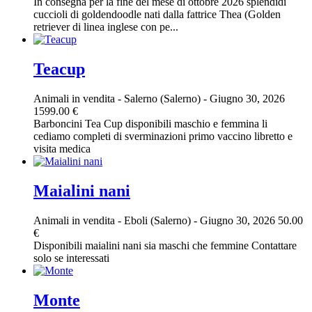
In consegna per la fine del mese di ottobre 2026 splendidi
cuccioli di goldendoodle nati dalla fattrice Thea (Golden
retriever di linea inglese con pe...
Teacup
Animali in vendita
-
Salerno (Salerno)
-
Giugno 30, 2026
1599.00 €
Barboncini Tea Cup disponibili maschio e femmina li
cediamo completi di sverminazioni primo vaccino libretto e
visita medica
Maialini nani
Animali in vendita
-
Eboli (Salerno)
-
Giugno 30, 2026
50.00
€
Disponibili maialini nani sia maschi che femmine Contattare
solo se interessati
Monte