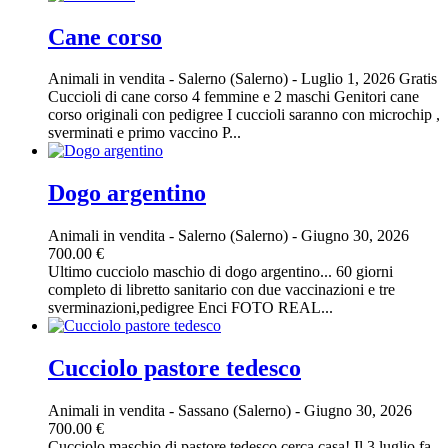
Cane corso
Animali in vendita
-
Salerno (Salerno)
-
Luglio 1, 2026
Gratis
Cuccioli di cane corso 4 femmine e 2 maschi Genitori cane
corso originali con pedigree I cuccioli saranno con microchip ,
sverminati e primo vaccino P...
Dogo argentino
Animali in vendita
-
Salerno (Salerno)
-
Giugno 30, 2026
700.00 €
Ultimo cucciolo maschio di dogo argentino... 60 giorni
completo di libretto sanitario con due vaccinazioni e tre
sverminazioni,pedigree Enci FOTO REAL...
Cucciolo pastore tedesco
Animali in vendita
-
Sassano (Salerno)
-
Giugno 30, 2026
700.00 €
Cucciolo maschio di pastore tedesco cerca casa! Il 3 luglio fa